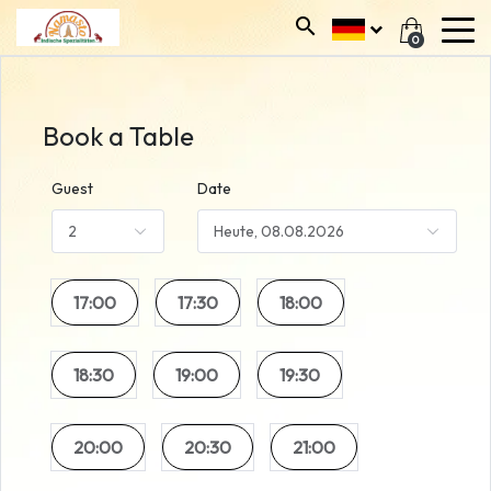
0
Book a Table
Guest
Date
17:00
17:30
18:00
18:30
19:00
19:30
20:00
20:30
21:00