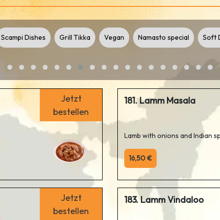
Scampi Dishes
Grill Tikka
Vegan
Namasto special
Soft 
Jetzt
181. Lamm Masala
bestellen
Lamb with onions and Indian s
16,50 €
Jetzt
183. Lamm Vindaloo
bestellen