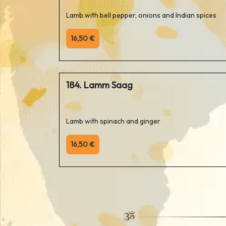
Lamb with bell pepper, onions and Indian spices
16,50 €
184. Lamm Saag
Lamb with spinach and ginger
16,50 €