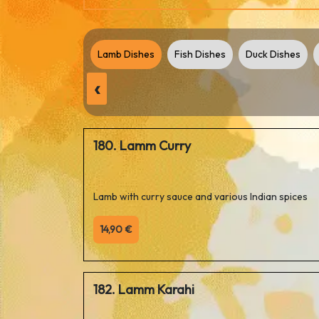
Chicken Dishes
Lamb Dishes
Fish Dishes
Duck Dishes
‹
180. Lamm Curry
Lamb with curry sauce and various Indian spices
14,90 €
182. Lamm Karahi