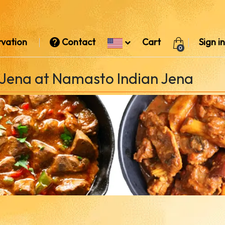
rvation
Contact
Cart
Sign in
0
Jena at Namasto Indian Jena