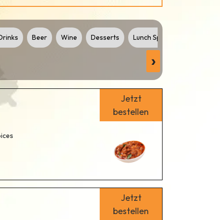
Drinks
Beer
Wine
Desserts
Lunch Specials
Appetize
›
Jetzt
bestellen
pices
Jetzt
bestellen