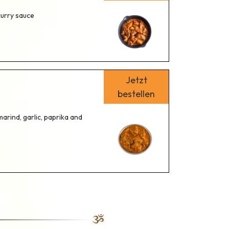
curry sauce
Jetzt
bestellen
arind, garlic, paprika and