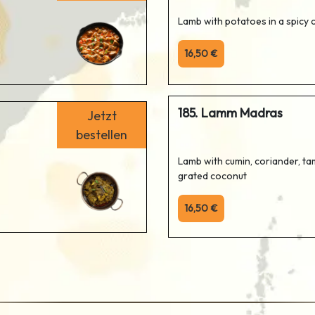
Lamb with potatoes in a spicy 
16,50 €
185. Lamm Madras
Jetzt
bestellen
Lamb with cumin, coriander, tam
grated coconut
16,50 €