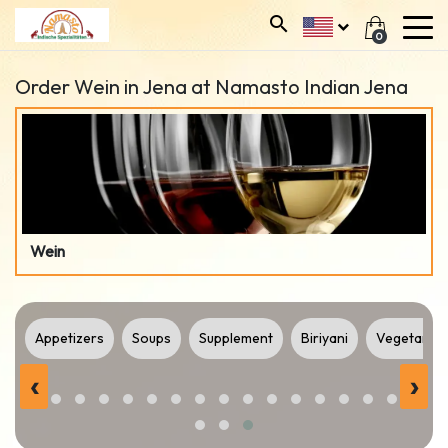
0
Order Wein in Jena at Namasto Indian Jena
Wein
ls
Appetizers
Soups
Supplement
Biriyani
Vegetarian
‹
›